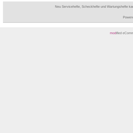
Neu Servicehefte, Scheckhefte und Wartungshefte ka
Power
mod
ified eCom