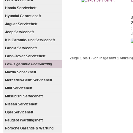
L
Ford Serviceheft
Honda Serviceheft
L
Hyundai Garantieheft
S
Jaguar Serviceheft
(
Jeep Serviceheft
L
Kia Garantie- und Serviceheft
Lancia Serviceheft
Land-Rover Serviceheft
Zeige
1
bis
1
(von insgesamt
1
Artikeln)
Lexus garantie und wartung
Mazda Scheckheft
Mercedes-Benz Serviceheft
Mini Serviceheft
Mitsubishi Serviceheft
Nissan Serviceheft
Opel Serviceheft
Peugeot Wartungsheft
Porsche Garantie & Wartung