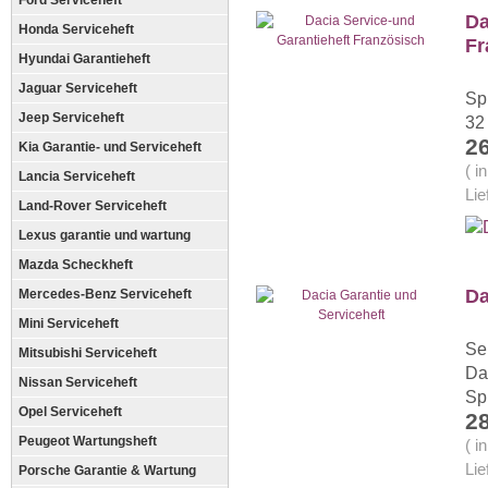
Ford Serviceheft
Da
Honda Serviceheft
Fr
Hyundai Garantieheft
Jaguar Serviceheft
Sp
Jeep Serviceheft
32
2
Kia Garantie- und Serviceheft
( i
Lancia Serviceheft
Lie
Land-Rover Serviceheft
Lexus garantie und wartung
Mazda Scheckheft
Da
Mercedes-Benz Serviceheft
Mini Serviceheft
Se
Mitsubishi Serviceheft
Da
Nissan Serviceheft
Sp
Opel Serviceheft
2
Peugeot Wartungsheft
( i
Lie
Porsche Garantie & Wartung