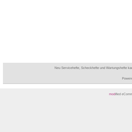
Neu Servicehefte, Scheckhefte und Wartungshefte ka
Power
mod
ified eCom