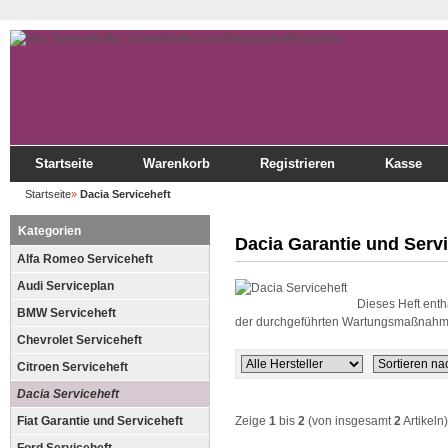
Startseite
Warenkorb
Registrieren
Kasse
Startseite
»
Dacia Serviceheft
Kategorien
Dacia Garantie und Servi
Alfa Romeo Serviceheft
Audi Serviceplan
Dieses Heft enthä
BMW Serviceheft
der durchgeführten Wartungsmaßnahm
Chevrolet Serviceheft
Citroen Serviceheft
Dacia Serviceheft
Fiat Garantie und Serviceheft
Zeige
1
bis
2
(von insgesamt
2
Artikeln)