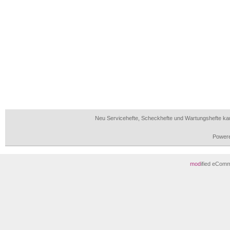
Neu Servicehefte, Scheckhefte und Wartungshefte ka
Power
mod
ified eCom