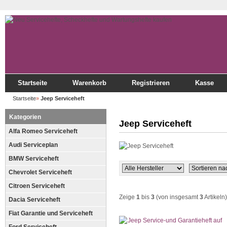
Startseite
Warenkorb
Registrieren
Kasse
Startseite
»
Jeep Serviceheft
Kategorien
Jeep Serviceheft
Alfa Romeo Serviceheft
Audi Serviceplan
BMW Serviceheft
Chevrolet Serviceheft
Citroen Serviceheft
Zeige
1
bis
3
(von insgesamt
3
Artikeln)
Dacia Serviceheft
Fiat Garantie und Serviceheft