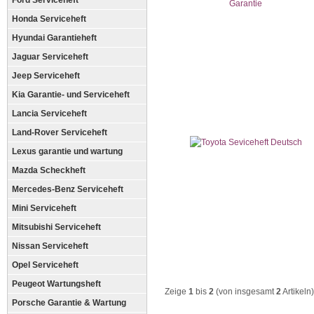
Ford Serviceheft
Honda Serviceheft
Hyundai Garantieheft
Jaguar Serviceheft
Jeep Serviceheft
Kia Garantie- und Serviceheft
Lancia Serviceheft
Land-Rover Serviceheft
Lexus garantie und wartung
Mazda Scheckheft
Mercedes-Benz Serviceheft
Mini Serviceheft
Mitsubishi Serviceheft
Nissan Serviceheft
Opel Serviceheft
Peugeot Wartungsheft
Zeige
1
bis
2
(von insgesamt
2
Artikeln)
Porsche Garantie & Wartung