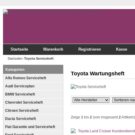
Startseite
Warenkorb
Registrieren
Kasse
Startseite
»
Toyota Serviceheft
Kategorien
Toyota Wartungsheft
Alfa Romeo Serviceheft
Audi Serviceplan
BMW Serviceheft
Chevrolet Serviceheft
Citroen Serviceheft
Zeige
1
bis
2
(von insgesamt
2
Artikeln)
Dacia Serviceheft
Fiat Garantie und Serviceheft