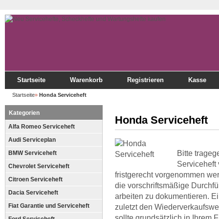
Startseite
Warenkorb
Registrieren
Kasse
Startseite
»
Honda Serviceheft
Kategorien
Honda Serviceheft
Alfa Romeo Serviceheft
Audi Serviceplan
Bitte trageg
BMW Serviceheft
Serviceheft
Chevrolet Serviceheft
fristgerecht vorgenommen wer
Citroen Serviceheft
die vorschriftsmäßige Durchfü
Dacia Serviceheft
arbeiten zu dokumentieren. E
Fiat Garantie und Serviceheft
zuletzt den Wiederverkaufswer
sollte grundsätzlich in Ihrem 