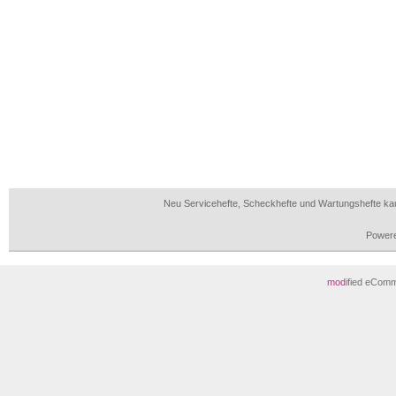
Neu Servicehefte, Scheckhefte und Wartungshefte ka
Power
mod
ified eCom