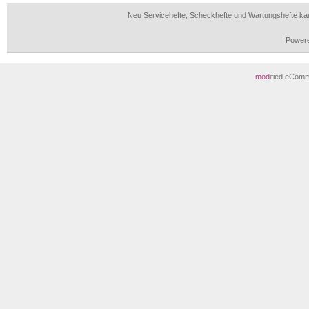
Neu Servicehefte, Scheckhefte und Wartungshefte ka
Power
mod
ified eCom