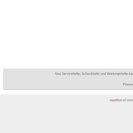
Neu Servicehefte, Scheckhefte und Wartungshefte ka
Power
mod
ified eCom