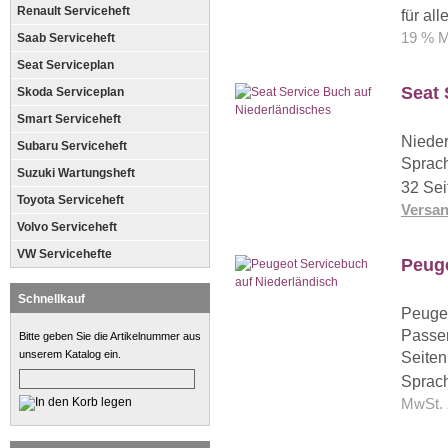
Renault Serviceheft
für al
19 % M
Saab Serviceheft
Seat Serviceplan
Seat 
Skoda Serviceplan
Smart Serviceheft
Nieder
Subaru Serviceheft
Sprach
Suzuki Wartungsheft
32 Sei
Toyota Serviceheft
Versa
Volvo Serviceheft
VW Servicehefte
Peuge
Schnellkauf
Peugeo
Passen
Bitte geben Sie die Artikelnummer aus
unserem Katalog ein.
Seiten
Sprach
MwSt. 