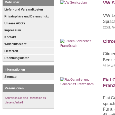
VW S
Mehr über...
Liefer- und Versandkosten
VW Lo
Privatsphäre und Datenschutz
Sprac
Unsere AGB's
zzgl.
V
Impressum
Kontakt
Citro
Widerrufsrecht
Lieferzeit
Citroe
Rechnungsdaten
Benzin
% MwSt
Informationen
Sitemap
Fiat 
Fran
Rezensionen
Fiat G
Schreiben Sie eine Rezension zu
diesem Artikel!
sprach
Für al
48 sei