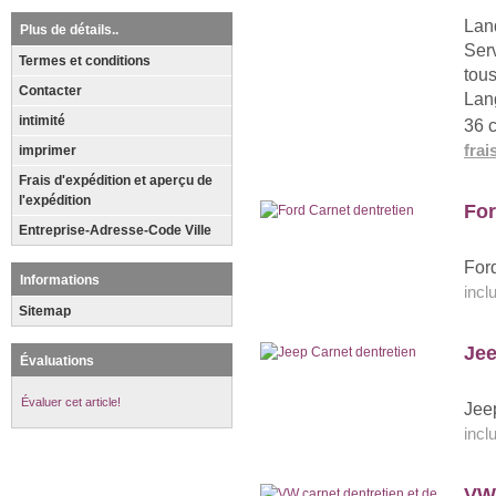
Lan
Plus de détails..
Serv
Termes et conditions
tou
Contacter
Lan
intimité
36 
frai
imprimer
Frais d'expédition et aperçu de
l'expédition
For
Entreprise-Adresse-Code Ville
Ford
Informations
inc
Sitemap
Jee
Évaluations
Évaluer cet article!
Jeep
inc
VW 