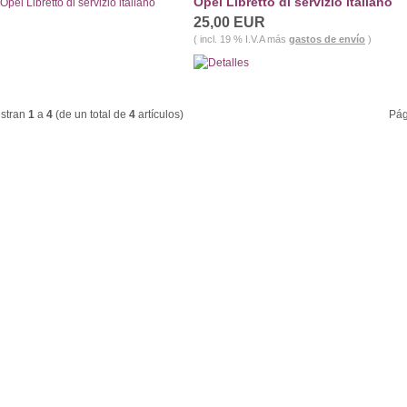
Opel Libretto di servizio italiano
25,00 EUR
( incl. 19 % I.V.A más
gastos de envío
)
stran
1
a
4
(de un total de
4
artículos)
Pág