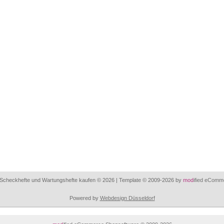
 Scheckhefte und Wartungshefte kaufen © 2026 | Template © 2009-2026 by
mod
ified eComm
Powered by
Webdesign Düsseldorf